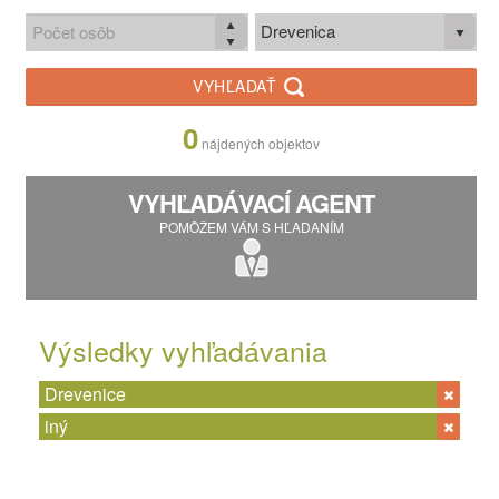
Drevenica
VYHĽADAŤ
0
nájdených objektov
VYHĽADÁVACÍ AGENT
POMÔŽEM VÁM S HĽADANÍM
Výsledky vyhľadávania
Drevenice
iný