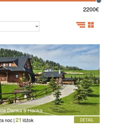
2200€
ica Danka a Hanka
21
za noc |
lôžok
DETAIL