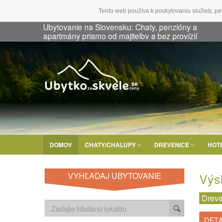
Tento web používa k poskytovaniu služieb, pe
Ubytovanie na Slovensku: Chaty, penzióny a
apartmány priamo od majiteľov a bez provízií
DOMOV
CHATY/CHALUPY
DREVENICE
HOT
Výs
VYHĽADAJ UBYTOVANIE
Dreve
DETA