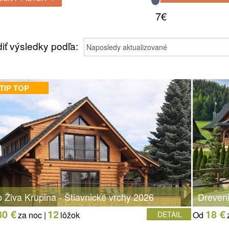
7€
iť výsledky podľa:
TIP TOP
 Živa Krupina - Štiavnické vrchy 2026
Dreven
80 €
12
18 €
za noc |
lôžok
DETAIL
Od