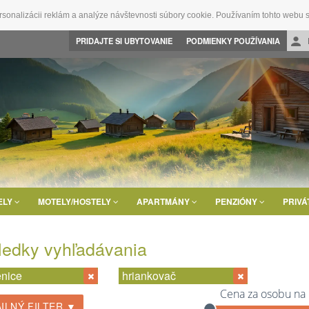
rsonalizácii reklám a analýze návštevnosti súbory cookie. Používaním tohto webu s
PRIDAJTE SI UBYTOVANIE
PODMIENKY POUŽÍVANIA
ELY
MOTELY/HOSTELY
APARTMÁNY
PENZIÓNY
PRIVÁ
ledky vyhľadávania
nice
hriankovač
Cena za osobu na
ILNÝ FILTER ▼