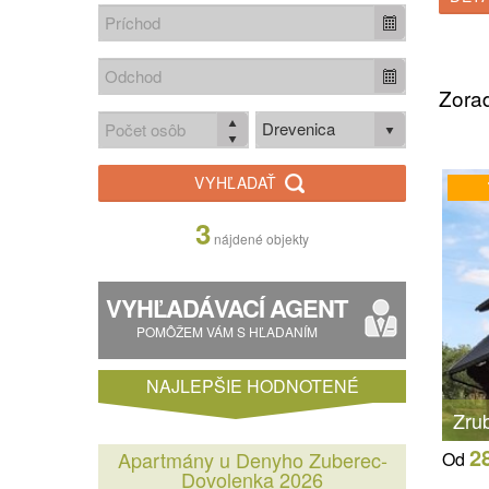
Zorad
Drevenica
VYHĽADAŤ
3
nájdené objekty
VYHĽADÁVACÍ AGENT
POMÔŽEM VÁM S HĽADANÍM
NAJLEPŠIE HODNOTENÉ
Zrub
2
Apartmány u Denyho Zuberec-
Od
Dovolenka 2026