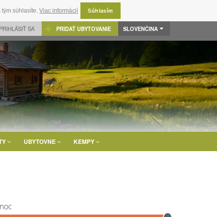
 tým súhlasíte.
Viac informácií
Súhlasím
PRIHLÁSIŤ SA
PRIDAŤ UBYTOVANIE
SLOVENČINA
TY
UBYTOVNE
KEMPY
 noc