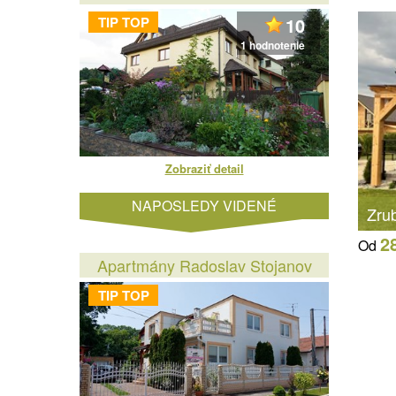
TIP TOP
10
1 hodnotenie
Zobraziť detail
NAPOSLEDY VIDENÉ
Zru
2
Od
Apartmány Radoslav Stojanov
TIP TOP