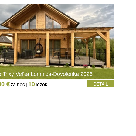
b Trixy Veľká Lomnica-Dovolenka 2026
80 €
10
za noc |
lôžok
DETAIL