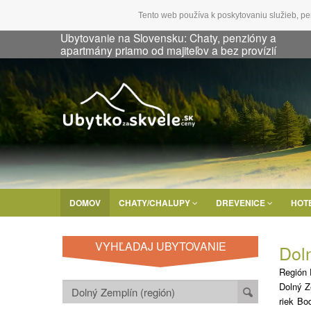
Tento web používa k poskytovaniu služieb, pe
Ubytovanie na Slovensku: Chaty, penzióny a
apartmány priamo od majiteľov a bez provízií
DOMOV
CHATY/CHALUPY
DREVENICE
HOT
VYHĽADAJ UBYTOVANIE
Dol
Región 
Dolný Z
riek Bo