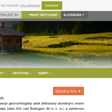
 tým súhlasíte.
Viac informácií
Súhlasím
PRIHLÁSIŤ SA
PRIDAŤ UBYTOVANIE
SLOVENČINA
TY
UBYTOVNE
KEMPY
Detailný text ▼
026
tavuje geomorfologický celok definovaný aluviálnymi nivami
venska (obec Klin nad Bodrogom 94 m n. m.) a extrémnou