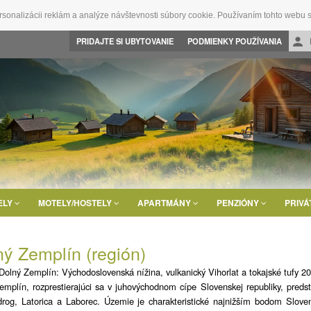
rsonalizácii reklám a analýze návštevnosti súbory cookie. Používaním tohto webu s
PRIDAJTE SI UBYTOVANIE
PODMIENKY POUŽÍVANIA
ELY
MOTELY/HOSTELY
APARTMÁNY
PENZIÓNY
PRIVÁ
ný Zemplín (región)
Dolný Zemplín: Východoslovenská nížina, vulkanický Vihorlat a tokajské tufy 2
emplín, rozprestierajúci sa v juhovýchodnom cípe Slovenskej republiky, preds
drog, Latorica a Laborec. Územie je charakteristické najnižším bodom Slo