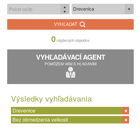
Drevenica
VYHĽADAŤ
0
nájdených objektov
VYHĽADÁVACÍ AGENT
POMÔŽEM VÁM S HĽADANÍM
Výsledky vyhľadávania
Drevenice
Bez obmedzenia velkosti