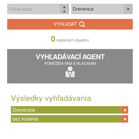
Drevenica
VYHĽADAŤ
0
nájdených objektov
VYHĽADÁVACÍ AGENT
POMÔŽEM VÁM S HĽADANÍM
Výsledky vyhľadávania
Drevenice
bez kúrenia