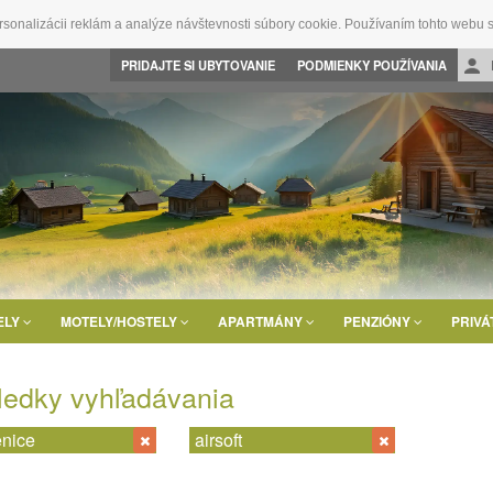
rsonalizácii reklám a analýze návštevnosti súbory cookie. Používaním tohto webu s
PRIDAJTE SI UBYTOVANIE
PODMIENKY POUŽÍVANIA
ELY
MOTELY/HOSTELY
APARTMÁNY
PENZIÓNY
PRIVÁ
ledky vyhľadávania
nice
airsoft