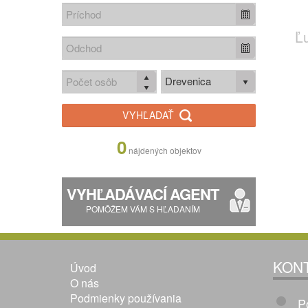
Ľ
Drevenica
VYHĽADAŤ
0
nájdených objektov
VYHĽADÁVACÍ AGENT
POMÔŽEM VÁM S HĽADANÍM
KON
Úvod
O nás
Podmienky používania
P