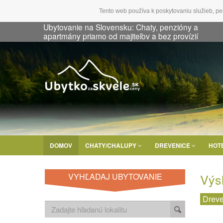
Tento web používa k poskytovaniu služieb, pe
Ubytovanie na Slovensku: Chaty, penzióny a
apartmány priamo od majiteľov a bez provízií
DOMOV
CHATY/CHALUPY
DREVENICE
HOT
Výs
VYHĽADAJ UBYTOVANIE
Dreve