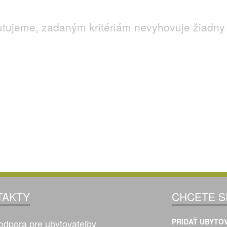
utujeme, zadaným kritériám nevyhovuje žiadny 
TAKTY
CHCETE S
PRIDAŤ UBYTOV
odpora pre ubytovateľov