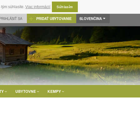
 tým súhlasíte.
Viac informácií
Súhlasím
PRIHLÁSIŤ SA
PRIDAŤ UBYTOVANIE
SLOVENČINA
TY
UBYTOVNE
KEMPY