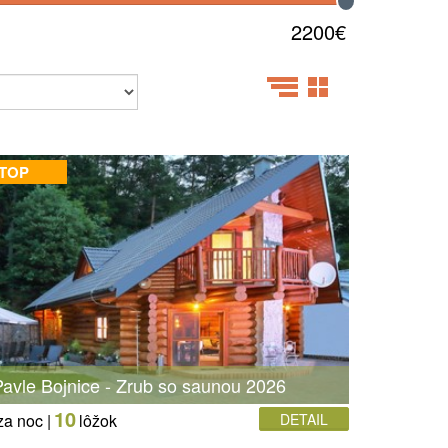
2200€
 TOP
avle Bojnice - Zrub so saunou 2026
10
za noc |
lôžok
DETAIL