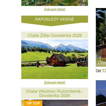
Zobraziť detail
NAPOSLEDY VIDENÉ
Chata Ždiar-Dovolenka 2026
Cha
1
Od
Zobraziť detail
Chata Vlkolínec Ružomberok -
Dovolenka 2026
TIP TOP