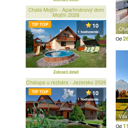
Chata Mojtín - Apartmánový dom
Mojtín 2026
TIP TOP
10
Cha
1 hodnotenie
2
Od
Zobraziť detail
Chalupa u rezbára - Jezersko 2026
TIP TOP
10
1 hodnotenie
Vil
1
Od