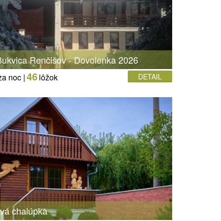
Bukvica Renčišov - Dovolenka 2026
46
za noc |
lôžok
DETAIL
ová chalúpka