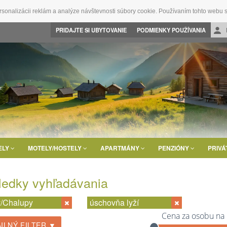
rsonalizácii reklám a analýze návštevnosti súbory cookie. Používaním tohto webu s
PRIDAJTE SI UBYTOVANIE
PODMIENKY POUŽÍVANIA
ELY
MOTELY/HOSTELY
APARTMÁNY
PENZIÓNY
PRIVÁ
ledky vyhľadávania
/Chalupy
úschovňa lyží
Cena za osobu na
ILNÝ FILTER ▼