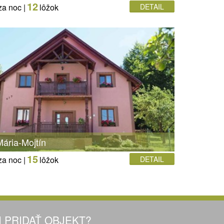
12
za noc |
lôžok
DETAIL
ária-Mojtín
15
za noc |
lôžok
DETAIL
I PRIDAŤ OBJEKT?