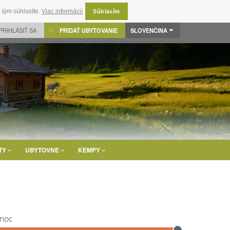
 tým súhlasíte.
Viac informácií
Súhlasím
PRIHLÁSIŤ SA
PRIDAŤ UBYTOVANIE
SLOVENČINA
TY
UBYTOVNE
KEMPY
 noc