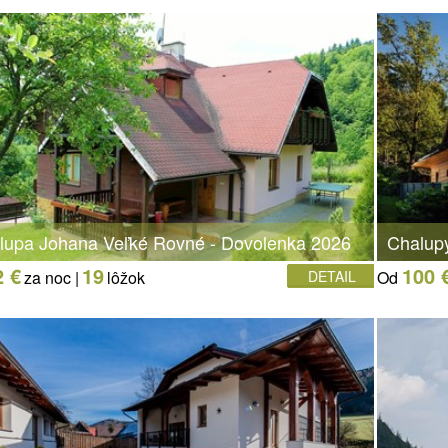
lupa Johana Veľké Rovné - Dovolenka 2026
Chalup
2 €
19
100 
za noc |
lôžok
DETAIL
Od