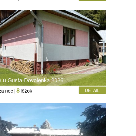
 u Gusta-Dovolenka 2026
8
za noc |
lôžok
DETAIL