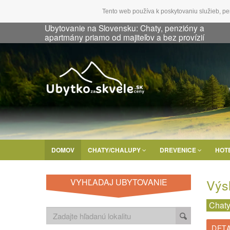
Tento web používa k poskytovaniu služieb, pe
Ubytovanie na Slovensku: Chaty, penzióny a
apartmány priamo od majiteľov a bez provízií
DOMOV
CHATY/CHALUPY
DREVENICE
HOT
Výs
VYHĽADAJ UBYTOVANIE
Chaty
DETA