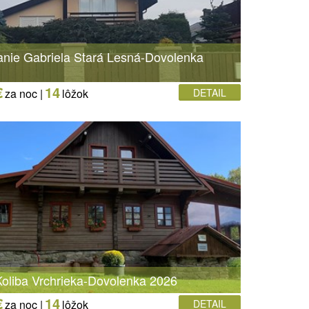
nie Gabriela Stará Lesná-Dovolenka
€
14
za noc |
lôžok
DETAIL
oliba Vrchrieka-Dovolenka 2026
€
14
za noc |
lôžok
DETAIL