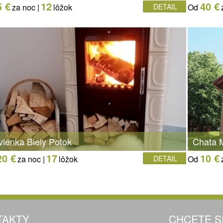
5 €
12
40 €
za noc |
lôžok
DETAIL
Od
vienka Biely Potok
Chata M
20 €
17
10 €
za noc |
lôžok
DETAIL
Od
TAKTY
CHCETE S