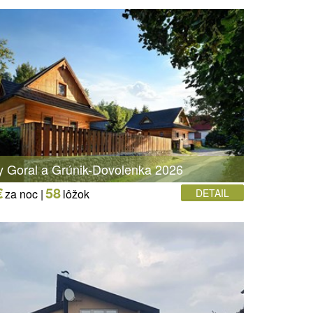
y Goral a Grúnik-Dovolenka 2026
€
58
za noc |
lôžok
DETAIL