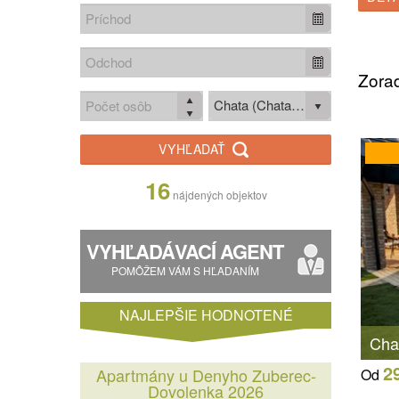
Zorad
Chata (Chata / Chalupa)
VYHĽADAŤ
16
nájdených objektov
VYHĽADÁVACÍ AGENT
POMÔŽEM VÁM S HĽADANÍM
NAJLEPŠIE HODNOTENÉ
Cha
2
Apartmány u Denyho Zuberec-
Od
Dovolenka 2026