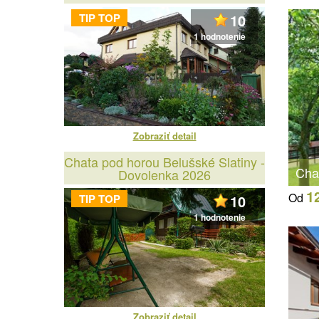
TIP TOP
10
1 hodnotenie
Zobraziť detail
Chata pod horou Belušské Slatiny -
Cha
Dovolenka 2026
1
Od
TIP TOP
10
1 hodnotenie
Zobraziť detail