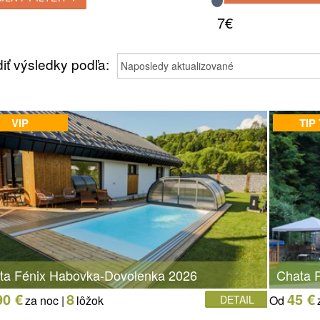
7€
iť výsledky podľa:
VIP
TIP
ta Fénix Habovka-Dovolenka 2026
Chata P
90 €
8
45 €
za noc |
lôžok
DETAIL
Od