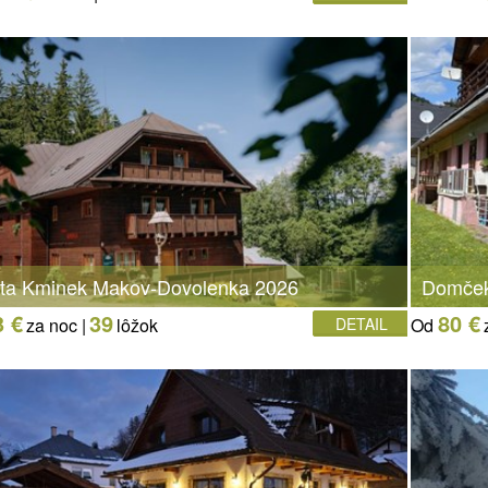
ta Kminek Makov-Dovolenka 2026
Domček
3 €
39
80 €
za noc |
lôžok
DETAIL
Od