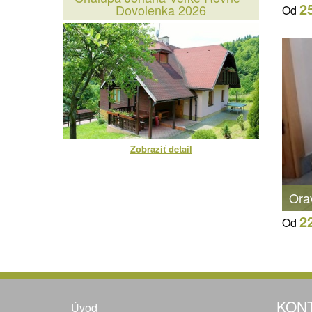
2
Dovolenka 2026
Od
Zobraziť detail
Ora
2
Od
KON
Úvod