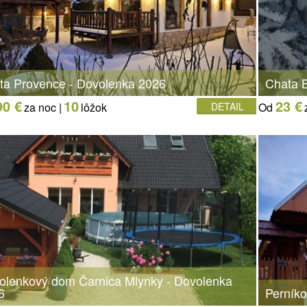
ta Provence - Dovolenka 2026
Chata 
90 €
10
23 €
za noc |
lôžok
DETAIL
Od
olenkový dom Čarnica Mlynky - Dovolenka
6
Perník