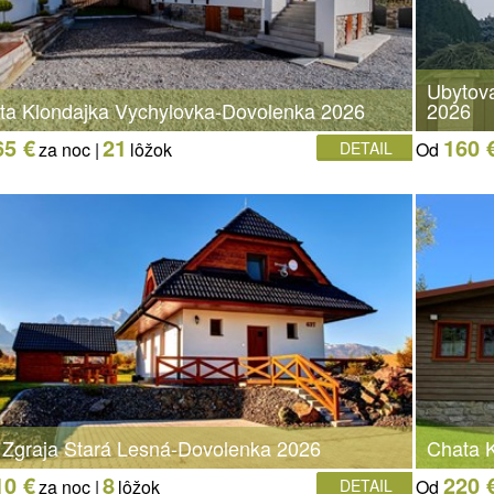
Ubytova
ta Klondajka Vychylovka-Dovolenka 2026
2026
65 €
21
160 
za noc |
lôžok
DETAIL
Od
a Zgraja Stará Lesná-Dovolenka 2026
Chata K
10 €
8
220 
za noc |
lôžok
DETAIL
Od