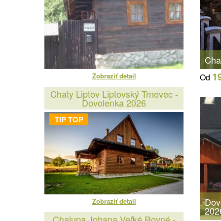
Cha
1
Zobraziť detail
Od
Chaty Liptov Liptovský Trnovec -
Dovolenka 2026
TIP TOP
Dov
Zobraziť detail
202
Chalupa Johana Veľké Rovné -