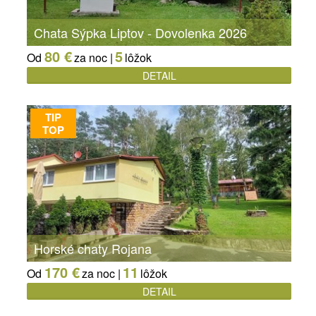
Chata Sýpka Liptov - Dovolenka 2026
80 €
5
Od
za noc |
lôžok
DETAIL
TIP
TOP
Horské chaty Rojana
170 €
11
Od
za noc |
lôžok
DETAIL