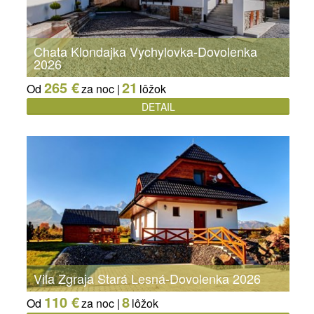
Chata Klondajka Vychylovka-Dovolenka
2026
265 €
21
Od
za noc |
lôžok
DETAIL
Vila Zgraja Stará Lesná-Dovolenka 2026
110 €
8
Od
za noc |
lôžok