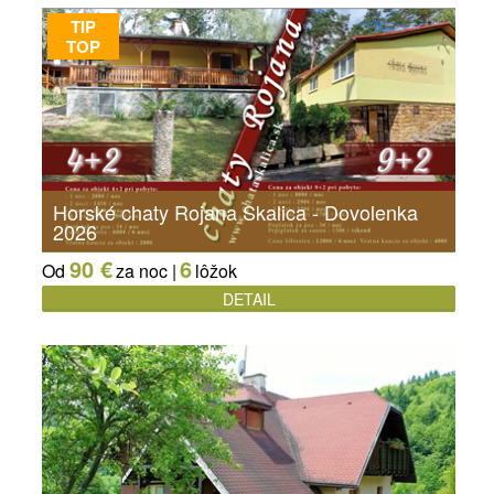
TIP
TOP
Horské chaty Rojana Skalica - Dovolenka
2026
90 €
6
Od
za noc |
lôžok
DETAIL