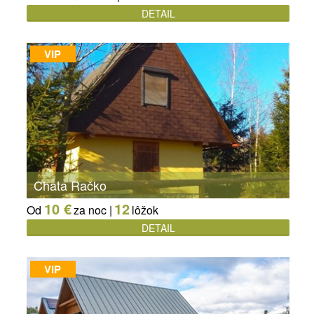
DETAIL
VIP
Chata Račko
10 €
12
Od
za noc |
lôžok
DETAIL
VIP