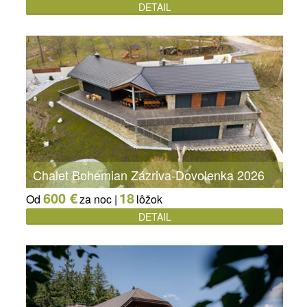
DETAIL
Chalet Bohemian Zázriva-Dovolenka 2026
600 €
18
Od
za noc |
lôžok
DETAIL