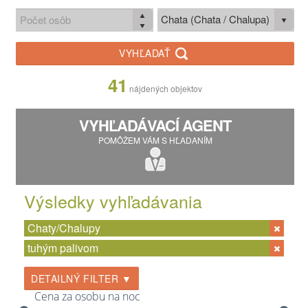
Chata (Chata / Chalupa)
VYHĽADAŤ
41
nájdených objektov
VYHĽADÁVACÍ AGENT
POMÔŽEM VÁM S HĽADANÍM
Výsledky vyhľadávania
Chaty/Chalupy
tuhým palivom
DETAILNÝ FILTER ▼
Cena za osobu na noc