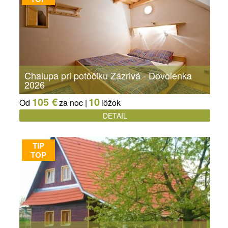
Chalupa pri potôčiku Zázrivá - Dovolenka
2026
105 €
10
Od
za noc |
lôžok
DETAIL
TIP
TOP