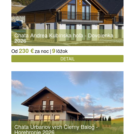
Chata Andrea Kubínska hoľa - Dovolenka
2026
230 €
9
Od
za noc |
lôžok
DETAIL
Chata Urbanov vrch Čierny Balog -
Horehronie 2026