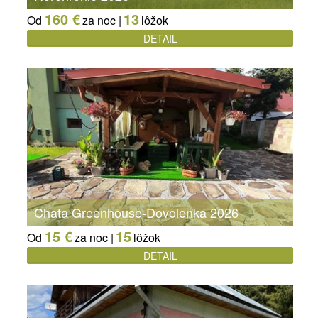
160 €
13
Od
za noc |
lôžok
DETAIL
Chata Greenhouse-Dovolenka 2026
15 €
15
Od
za noc |
lôžok
DETAIL