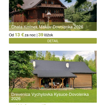
Chata Kminek Makov-Dovolenka 2026
13 €
39
Od
za noc |
lôžok
DETAIL
Drevenica Vychylovka Kysuce-Dovolenka
2026