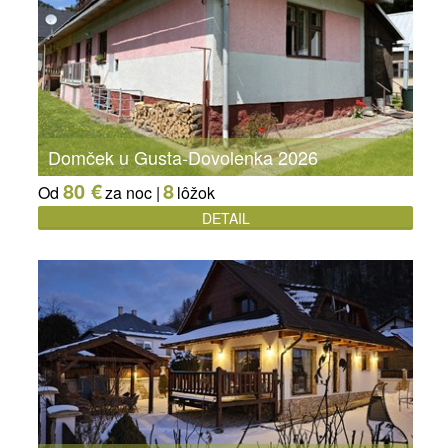
Domček u Gusta-Dovolenka 2026
80 €
8
Od
za noc |
lôžok
DETAIL