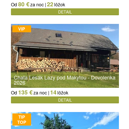
80 €
22
Od
za noc |
lôžok
DETAIL
VIP
Chata Lesák Lazy pod Makytou - Dovolenka
2026
135 €
14
Od
za noc |
lôžok
DETAIL
TIP
TOP