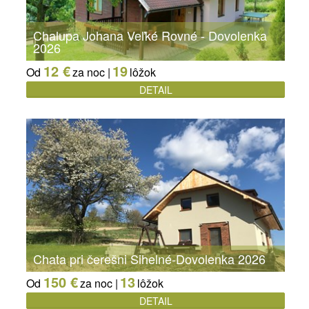
Chalupa Johana Veľké Rovné - Dovolenka
2026
12 €
19
Od
za noc |
lôžok
DETAIL
Chata pri čerešni Sihelné-Dovolenka 2026
150 €
13
Od
za noc |
lôžok
DETAIL