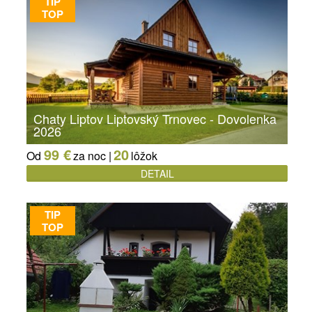
TIP
TOP
Chaty Liptov Liptovský Trnovec - Dovolenka
2026
99 €
20
Od
za noc |
lôžok
DETAIL
TIP
TOP