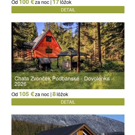
100 €
17
Od
za noc |
lôžok
DETAIL
Chata Zvonček Podbanské - Dovolenka
2026
105 €
8
Od
za noc |
lôžok
DETAIL