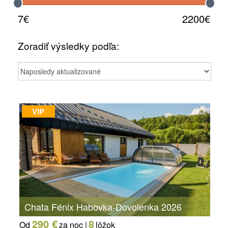
7€
2200€
Zoradiť výsledky podľa:
VIP
Chata Fénix Habovka-Dovolenka 2026
290 €
8
Od
za noc |
lôžok