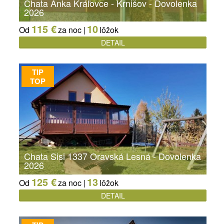
Chata Anka Kráľovce - Krnišov - Dovolenka
2026
115 €
10
Od
za noc |
lôžok
DETAIL
TIP
TOP
Chata Sisi 1337 Oravská Lesná - Dovolenka
2026
125 €
13
Od
za noc |
lôžok
DETAIL