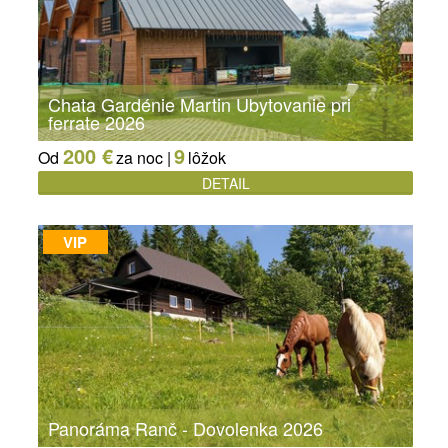
Chata Gardénie Martin Ubytovanie pri
ferrate 2026
200 €
9
Od
za noc |
lôžok
DETAIL
VIP
Panoráma Ranč - Dovolenka 2026