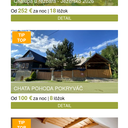
Chalupa u rezbára - Jezersko 2026
252 €
18
Od
za noc |
lôžok
DETAIL
TIP
TOP
CHATA POHODA POKRYVÁČ
100 €
8
Od
za noc |
lôžok
DETAIL
TIP
TOP