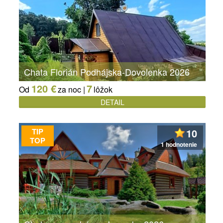
Chata Florián Podhájska-Dovolenka 2026
120 €
7
Od
za noc |
lôžok
DETAIL
TIP
10
TOP
1 hodnotenie