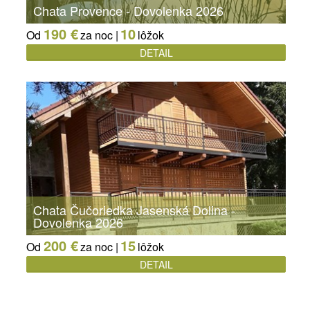
Chata Provence - Dovolenka 2026
190 €
10
Od
za noc |
lôžok
DETAIL
Chata Čučoriedka Jasenská Dolina -
Dovolenka 2026
200 €
15
Od
za noc |
lôžok
DETAIL