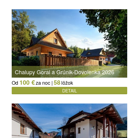
Chalupy Goral a Grúnik-Dovolenka 2026
100 €
58
Od
za noc |
lôžok
DETAIL