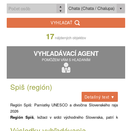
Chata (Chata / Chalupa)
VYHĽADAŤ
17
nájdených objektov
VYHĽADÁVACÍ AGENT
POMÔŽEM VÁM S HĽADANÍM
Spiš (región)
Detailný text ▼
Región Spiš: Pamiatky UNESCO a divočina Slovenského raja
2026
Región Spiš
, ležiaci v srdci východného Slovenska, patrí k
najvýznamnejším historickým a prírodným pokladniciam Európy.
Výsledky vyhľadávania
Tento kraj unikátne spája majestátnosť najväčších hradných