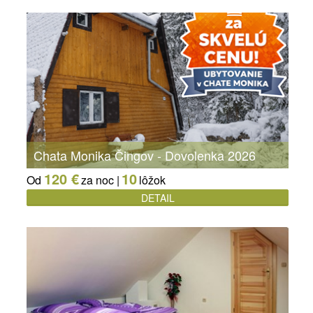
Chata Monika Čingov - Dovolenka 2026
120 €
10
Od
za noc |
lôžok
DETAIL