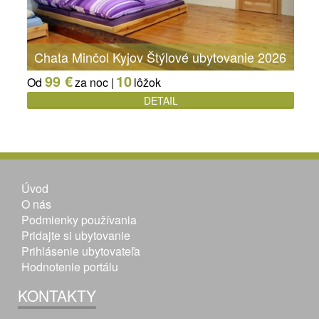
Chata Minčol Kyjov Štýlové ubytovanie 2026
99 €
10
Od
za noc |
lôžok
DETAIL
Úvod
O nás
Podmienky používania
Pridajte si ubytovanie
Prihlásenie ubytovateľa
Hodnotenie portálu
KONTAKTY