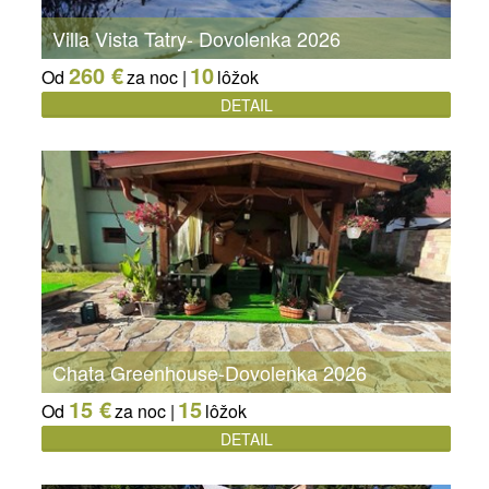
Villa Vista Tatry- Dovolenka 2026
260 €
10
Od
za noc |
lôžok
DETAIL
Chata Greenhouse-Dovolenka 2026
15 €
15
Od
za noc |
lôžok
DETAIL