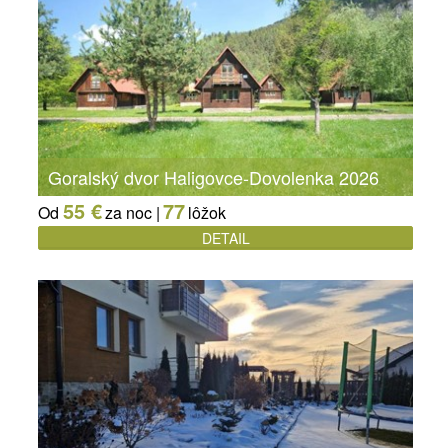
Goralský dvor Haligovce-Dovolenka 2026
55 €
77
Od
za noc |
lôžok
DETAIL