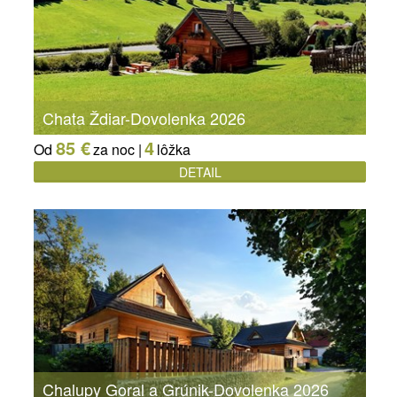
Chata Ždiar-Dovolenka 2026
85 €
4
Od
za noc |
lôžka
DETAIL
Chalupy Goral a Grúnik-Dovolenka 2026