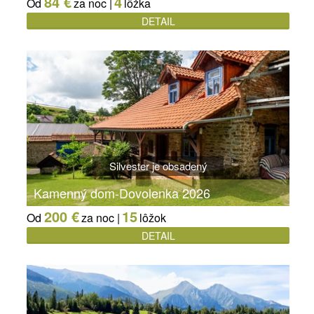
84 €
4
Od
za noc |
lôžka
Prečo rezervovať ubytovanie na Spiši práve u nás?
DETAIL
Naša platforma funguje ako centrálna autoritatívna brána pre
širokú sieť špecializovaných regionálnych ponúk. Či už hľadáte
ubytovanie podľa konkrétneho typu objektu (chaty, apartmány,
penzióny či hotely), garantujeme vám jednotný model férového
prístupu pre sezónu 2026:
Garancia priameho kontaktu:
Spájame vás priamo s majiteľmi
objektov. Eliminujeme sprostredkovateľov, čím zabezpečujeme
najvýhodnejšie ceny bez skrytých provízií.
Overené kapacity v každej lokalite:
Od ubytovania v centre
Levoče až po chaty na samote v Slovenskom raji – naše dáta sú
pravidelne revidované.
Silvester je obsadený
Transparentnosť a aktuálnosť:
Naše informácie reflektujú reálny
stav v regióne, čím pomáhame hosťom nájsť zázemie, ktoré presne
Kamenný dom-Dovolenka 2026
zodpovedá ich požiadavkám.
200 €
15
Od
za noc |
lôžok
DETAIL