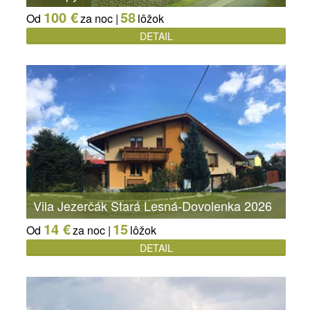
100 €
58
Od
za noc |
lôžok
DETAIL
Vila Jezerčák Stará Lesná-Dovolenka 2026
14 €
15
Od
za noc |
lôžok
DETAIL