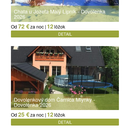
Chata u Jozefa Malý Lipník - Dovolenka
2026
72 €
12
Od
za noc |
lôžok
DETAIL
Dovolenkový dom Čarnica Mlynky -
Dovolenka 2026
25 €
12
Od
za noc |
lôžok
DETAIL