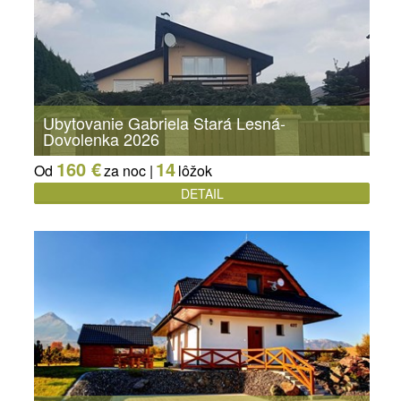
Ubytovanie Gabriela Stará Lesná-
Dovolenka 2026
160 €
14
Od
za noc |
lôžok
DETAIL