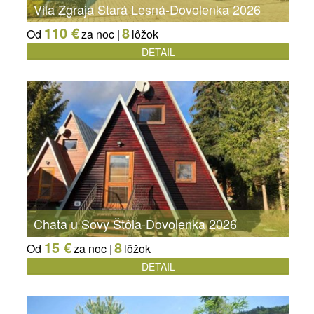
Vila Zgraja Stará Lesná-Dovolenka 2026
110 €
8
Od
za noc |
lôžok
DETAIL
Chata u Sovy Štôla-Dovolenka 2026
15 €
8
Od
za noc |
lôžok
DETAIL