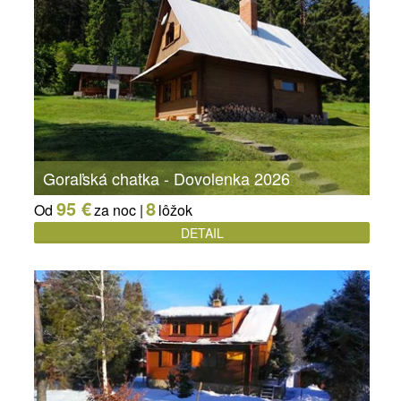
Goraľská chatka - Dovolenka 2026
95 €
8
Od
za noc |
lôžok
DETAIL