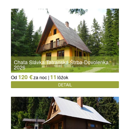
Chata Slávka Tatranská Štrba-Dovolenka
2026
120 €
11
Od
za noc |
lôžok
DETAIL