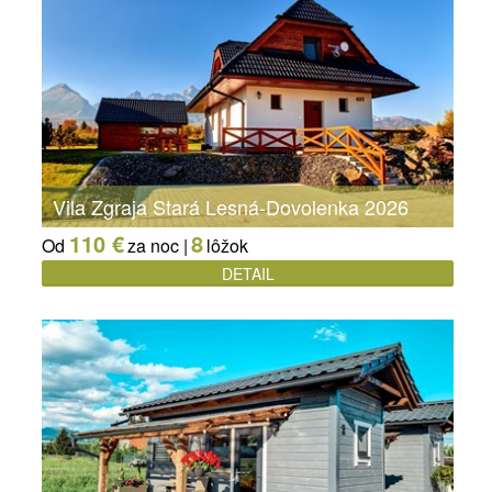
Vila Zgraja Stará Lesná-Dovolenka 2026
110 €
8
Od
za noc |
lôžok
DETAIL