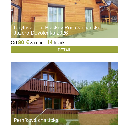
Ubytovanie u Blaškov Počúvadlianske
Jazero-Dovolenka 2026
80 €
14
Od
za noc |
lôžok
DETAIL
Perníková chalúpka