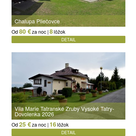
Chalupa Pliečovce
80 €
8
Od
za noc |
lôžok
DETAIL
Vila Marie Tatranské Zruby Vysoké Tatry-
Dovolenka 2026
25 €
16
Od
za noc |
lôžok
DETAIL