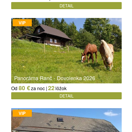
DETAIL
VIP
Panoráma Ranč - Dovolenka 2026
80 €
22
Od
za noc |
lôžok
DETAIL
VIP