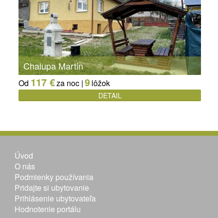
Chalupa Martin
117 €
9
Od
za noc |
lôžok
DETAIL
Úvod
O nás
Podmienky používania
Pridajte si ubytovanie
Prihlásenie ubytovateľa
Hodnotenie portálu