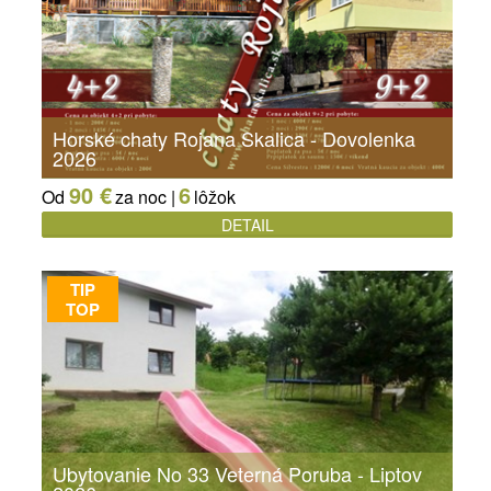
Horské chaty Rojana Skalica - Dovolenka
2026
90 €
6
Od
za noc |
lôžok
DETAIL
TIP
TOP
Ubytovanie No 33 Veterná Poruba - Liptov