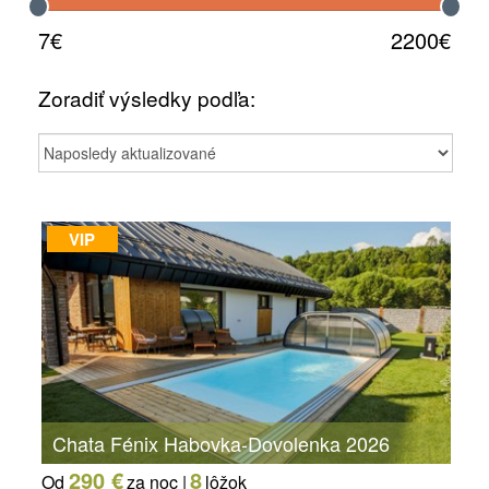
7€
2200€
Zoradiť výsledky podľa:
VIP
Chata Fénix Habovka-Dovolenka 2026
290 €
8
Od
za noc |
lôžok