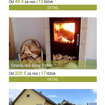
40 €
12
Od
za noc |
lôžok
DETAIL
Oravienka Biely Potok
220 €
17
Od
za noc |
lôžok
DETAIL