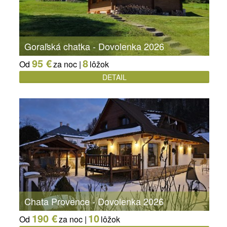
Goraľská chatka - Dovolenka 2026
95 €
8
Od
za noc |
lôžok
DETAIL
Chata Provence - Dovolenka 2026
190 €
10
Od
za noc |
lôžok