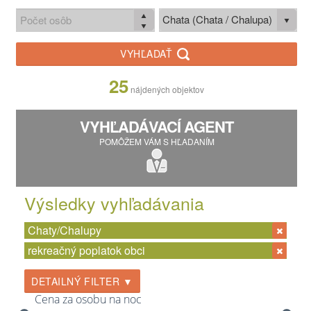
Chata (Chata / Chalupa)
VYHĽADAŤ
25
nájdených objektov
VYHĽADÁVACÍ AGENT
POMÔŽEM VÁM S HĽADANÍM
Výsledky vyhľadávania
Chaty/Chalupy
rekreačný poplatok obci
DETAILNÝ FILTER ▼
Cena za osobu na noc