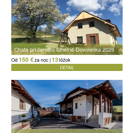
Chata pri čerešni Sihelné-Dovolenka 2026
150 €
13
Od
za noc |
lôžok
DETAIL