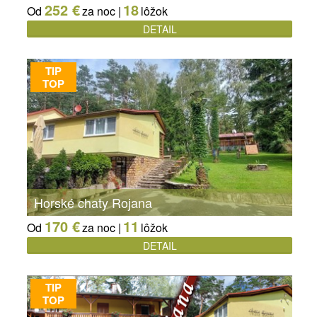
252 €
18
Od
za noc |
lôžok
DETAIL
TIP
TOP
Horské chaty Rojana
170 €
11
Od
za noc |
lôžok
DETAIL
TIP
TOP