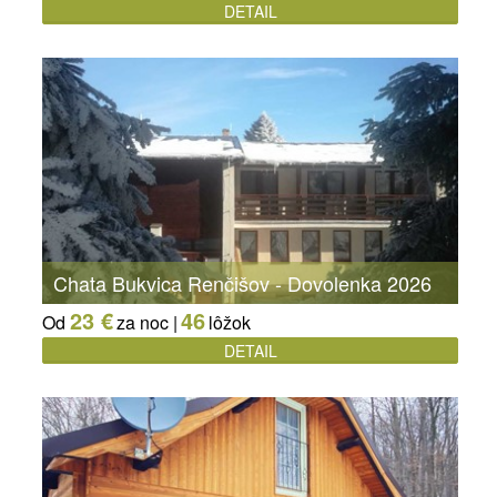
DETAIL
Chata Bukvica Renčišov - Dovolenka 2026
23 €
46
Od
za noc |
lôžok
DETAIL