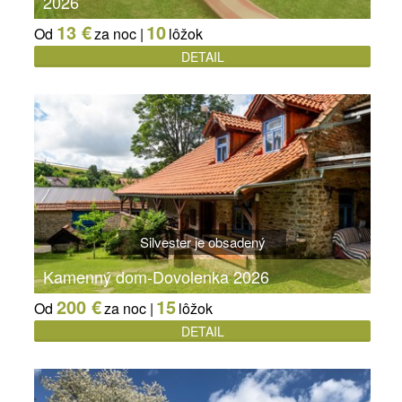
2026
13 €
10
Od
za noc |
lôžok
DETAIL
Silvester je obsadený
Kamenný dom-Dovolenka 2026
200 €
15
Od
za noc |
lôžok
DETAIL