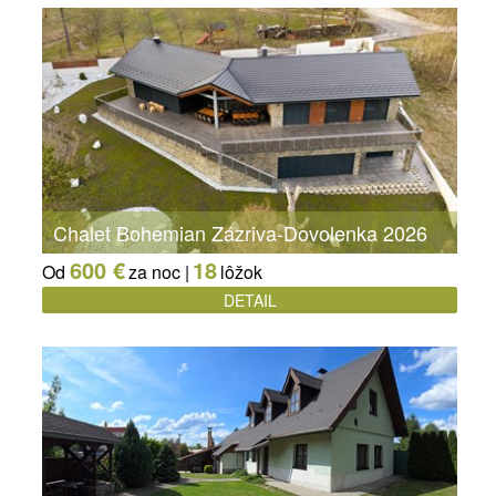
Chalet Bohemian Zázriva-Dovolenka 2026
600 €
18
Od
za noc |
lôžok
DETAIL