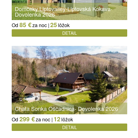
Domčeky Liptovalley-Liptovská Kokava-
Dovolenka 2026
85 €
25
Od
za noc |
lôžok
DETAIL
Chata Sonka Oščadnica- Dovolenka 2026
299 €
12
Od
za noc |
lôžok
DETAIL