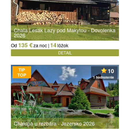
Chata Lesák Lazy pod Makytou - Dovolenka
2026
135 €
14
Od
za noc |
lôžok
DETAIL
TIP
10
TOP
1 hodnotenie
Chalupa u rezbára - Jezersko 2026