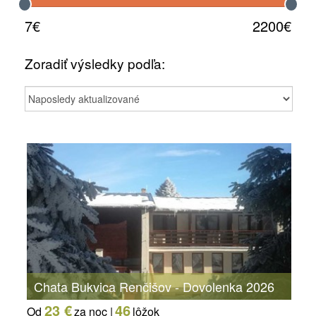
7€
2200€
Zoradiť výsledky podľa:
Chata Bukvica Renčišov - Dovolenka 2026
23 €
46
Od
za noc |
lôžok