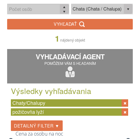
Chata (Chata / Chalupa)
VYHĽADAŤ
1
nájdený objekt
VYHĽADÁVACÍ AGENT
POMÔŽEM VÁM S HĽADANÍM
Výsledky vyhľadávania
Chaty/Chalupy
požičovňa lyží
DETAILNÝ FILTER ▼
Cena za osobu na noc