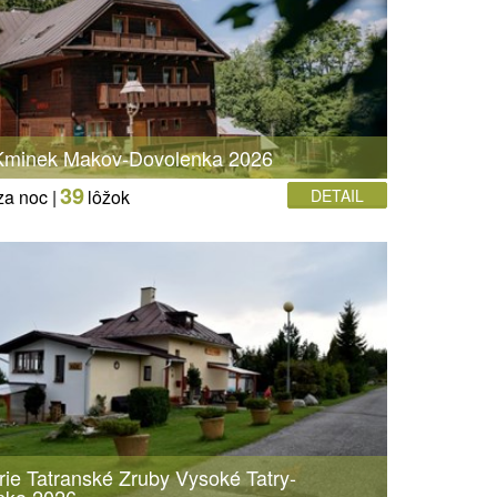
Kminek Makov-Dovolenka 2026
39
za noc |
lôžok
DETAIL
rie Tatranské Zruby Vysoké Tatry-
nka 2026