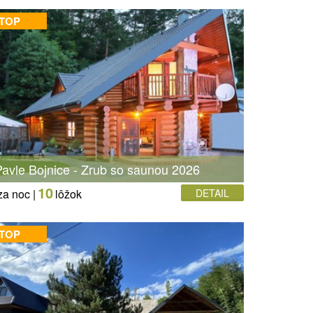
 TOP
avle Bojnice - Zrub so saunou 2026
10
za noc |
lôžok
DETAIL
 TOP