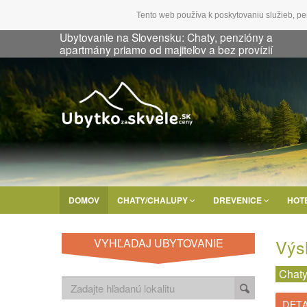
Tento web používa k poskytovaniu služieb, pe
Ubytovanie na Slovensku: Chaty, penzióny a
apartmány priamo od majiteľov a bez provízií
DOMOV
CHATY/CHALUPY
DREVENICE
HOT
Výs
VYHĽADAJ UBYTOVANIE
Chaty
DETA