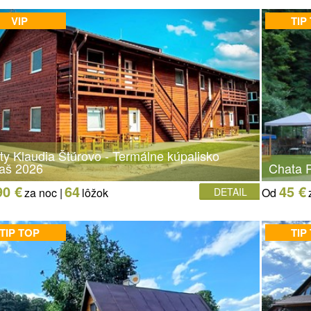
VIP
TIP
ty Klaudia Štúrovo - Termálne kúpalisko
aš 2026
Chata P
90 €
64
45 €
za noc |
lôžok
DETAIL
Od
TIP TOP
TIP