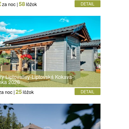
€
58
za noc |
lôžok
DETAIL
 Liptovalley-Liptovská Kokava-
nka 2026
25
za noc |
lôžok
DETAIL