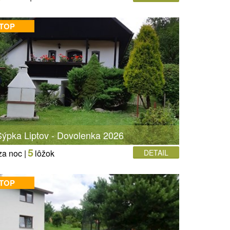
 TOP
ýpka Liptov - Dovolenka 2026
5
za noc |
lôžok
DETAIL
 TOP