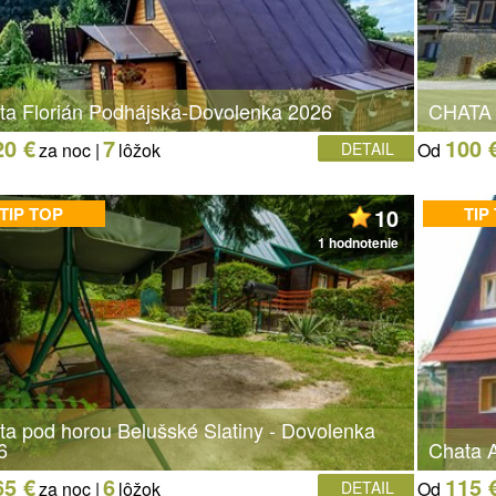
ta Florián Podhájska-Dovolenka 2026
CHATA
20 €
7
100 
za noc |
lôžok
DETAIL
Od
TIP TOP
10
TIP
1 hodnotenie
ta pod horou Belušské Slatiny - Dovolenka
6
Chata A
65 €
6
115 
za noc |
lôžok
DETAIL
Od