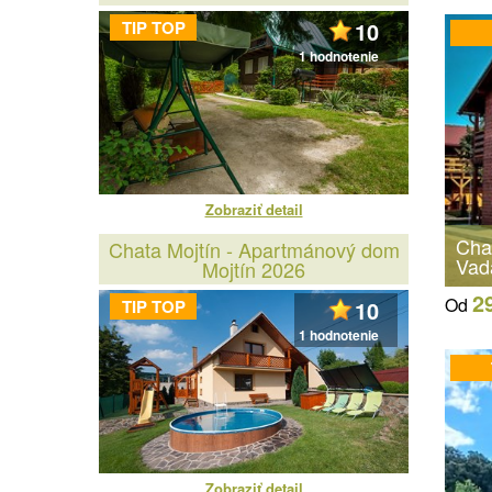
TIP TOP
10
1 hodnotenie
Zobraziť detail
Cha
Chata Mojtín - Apartmánový dom
Vad
Mojtín 2026
2
Od
TIP TOP
10
1 hodnotenie
Zobraziť detail