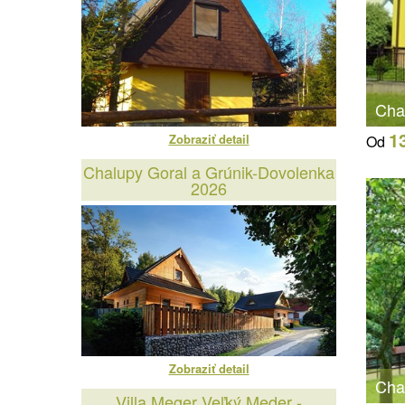
Cha
1
Zobraziť detail
Od
Chalupy Goral a Grúnik-Dovolenka
2026
Zobraziť detail
Cha
Villa Meger Veľký Meder -