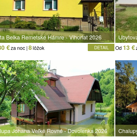
ta Belka Remetské Hámre - Vihorlat 2026
Ubytova
30 €
8
13 €
za noc |
lôžok
DETAIL
Od
lupa Johana Veľké Rovné - Dovolenka 2026
Chalup