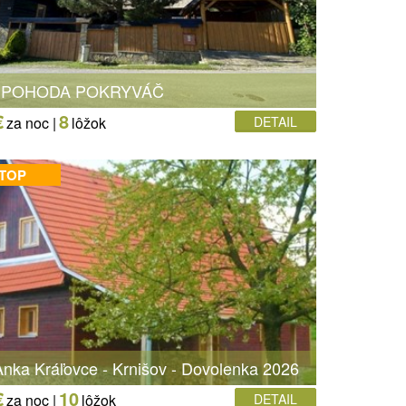
 POHODA POKRYVÁČ
€
8
za noc |
lôžok
DETAIL
 TOP
nka Kráľovce - Krnišov - Dovolenka 2026
€
10
za noc |
lôžok
DETAIL