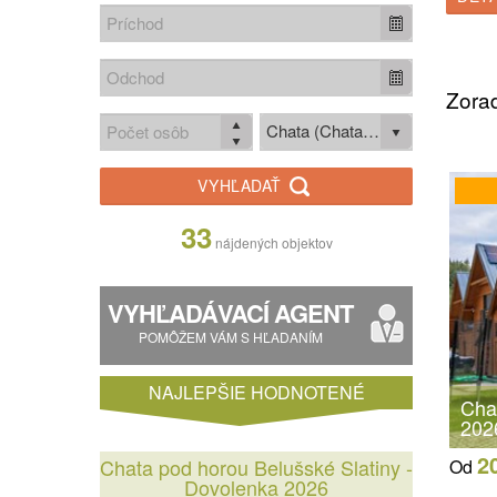
Zorad
Chata (Chata / Chalupa)
VYHĽADAŤ
33
nájdených objektov
VYHĽADÁVACÍ AGENT
POMÔŽEM VÁM S HĽADANÍM
NAJLEPŠIE HODNOTENÉ
Chat
202
2
Chata pod horou Belušské Slatiny -
Od
Dovolenka 2026