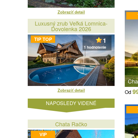
Zobraziť detail
Luxusný zrub Veľká Lomnica-
Dovolenka 2026
TIP TOP
1
1 hodnotenie
Cha
9
Zobraziť detail
Od
NAPOSLEDY VIDENÉ
Chata Račko
VIP