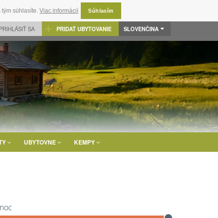
 tým súhlasíte.
Viac informácií
Súhlasím
PRIHLÁSIŤ SA
PRIDAŤ UBYTOVANIE
SLOVENČINA
TY
UBYTOVNE
KEMPY
 noc