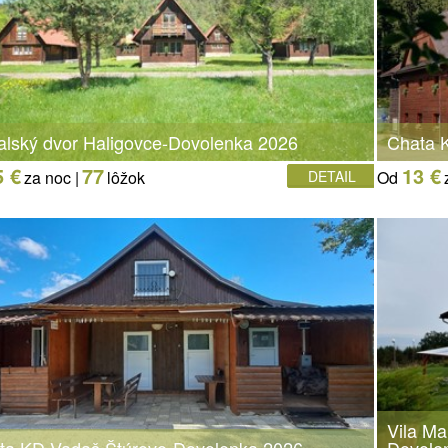
alský dvor Haligovce-Dovolenka 2026
Chata 
5 €
77
13 €
za noc |
lôžok
DETAIL
Od
Vila Ma
ta KD Vadaš Štúrovo-Dovolenka 2026
Dovole