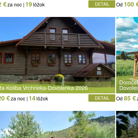
2 €
19
100 
za noc |
lôžok
DETAIL
Od
Domčeky
ta Koliba Vrchrieka-Dovolenka 2026
Dovole
20 €
14
85 €
za noc |
lôžok
DETAIL
Od