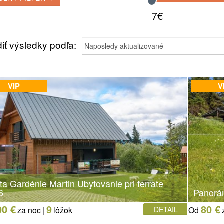
7€
iť výsledky podľa:
VIP
V
a Gardénie Martin Ubytovanie pri ferrate
6
Panorá
00 €
9
80 €
za noc |
lôžok
DETAIL
Od