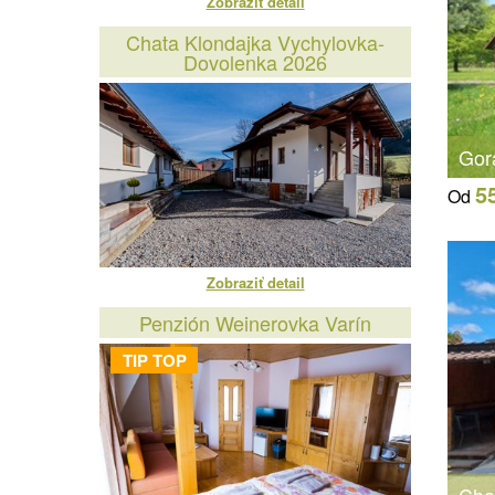
Zobraziť detail
Chata Klondajka Vychylovka-
Dovolenka 2026
Gor
5
Od
Zobraziť detail
Penzión Weinerovka Varín
TIP TOP
Cha