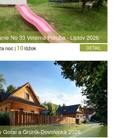
nie No 33 Veterná Poruba - Liptov 2026
10
za noc |
lôžok
DETAIL
y Goral a Grúnik-Dovolenka 2026