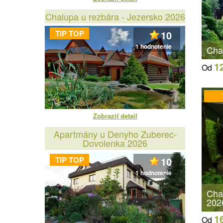
Chalupa u rezbára - Jezersko 2026
TIP TOP
10
1 hodnotenie
Cha
1
Od
Zobraziť detail
Apartmány u Denyho Zuberec-
Dovolenka 2026
TIP TOP
10
1 hodnotenie
Cha
202
1
Od