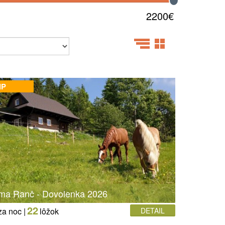
2200€
IP
ma Ranč - Dovolenka 2026
22
za noc |
lôžok
DETAIL