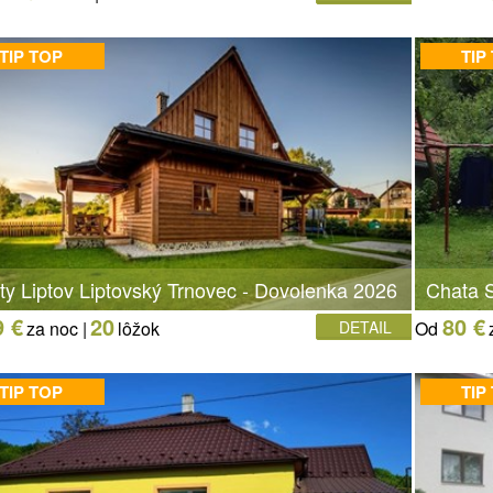
TIP TOP
TIP
ty Liptov Liptovský Trnovec - Dovolenka 2026
Chata S
9 €
20
80 €
za noc |
lôžok
DETAIL
Od
TIP TOP
TIP