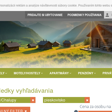
rsonalizácii reklám a analýze návštevnosti súbory cookie. Používaním tohto webu s
PRIDAJTE SI UBYTOVANIE
PODMIENKY POUŽÍVANIA
ELY
MOTELY/HOSTELY
APARTMÁNY
PENZIÓNY
PRIVÁ
ledky vyhľadávania
/Chalupy
pieskovisko
Cena za osobu na
ILNÝ FILTER ▼