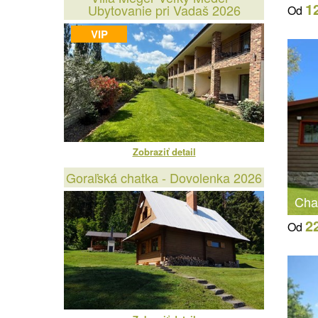
1
Ubytovanie pri Vadaš 2026
Od
VIP
Zobraziť detail
Goraľská chatka - Dovolenka 2026
Cha
2
Od