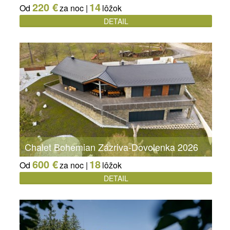
220 €
14
Od
za noc |
lôžok
DETAIL
Chalet Bohemian Zázriva-Dovolenka 2026
600 €
18
Od
za noc |
lôžok
DETAIL