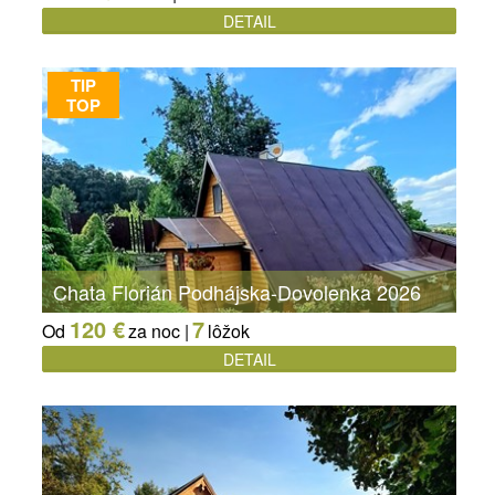
DETAIL
TIP
TOP
Chata Florián Podhájska-Dovolenka 2026
120 €
7
Od
za noc |
lôžok
DETAIL