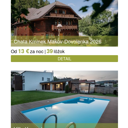
Chata Kminek Makov-Dovolenka 2026
13 €
39
Od
za noc |
lôžok
DETAIL