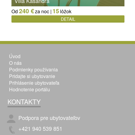
Villa Kasandra
240 €
15
Od
za noc |
lôžok
DETAIL
Úvod
O nás
Podmienky používania
Pridajte si ubytovanie
Prihlásenie ubytovateľa
Hodnotenie portálu
KONTAKTY
Podpora pre ubytovateľov
+421 940 539 851