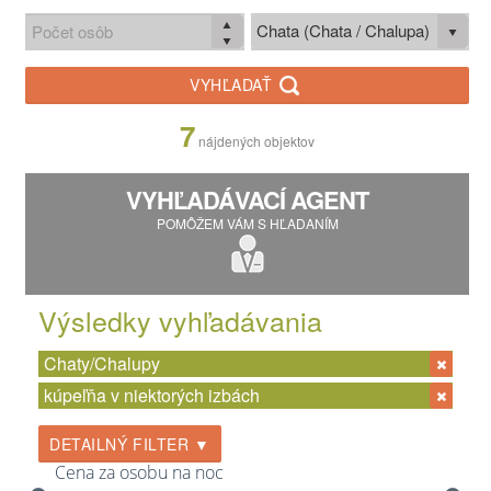
Chata (Chata / Chalupa)
VYHĽADAŤ
7
nájdených objektov
VYHĽADÁVACÍ AGENT
POMÔŽEM VÁM S HĽADANÍM
Výsledky vyhľadávania
Chaty/Chalupy
kúpeľňa v niektorých izbách
DETAILNÝ FILTER ▼
Cena za osobu na noc