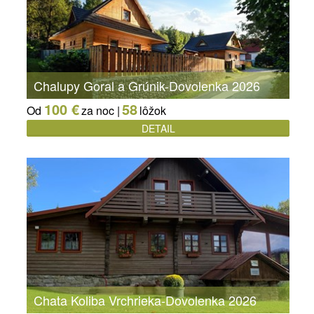
Chalupy Goral a Grúnik-Dovolenka 2026
100 €
58
Od
za noc |
lôžok
DETAIL
Chata Koliba Vrchrieka-Dovolenka 2026