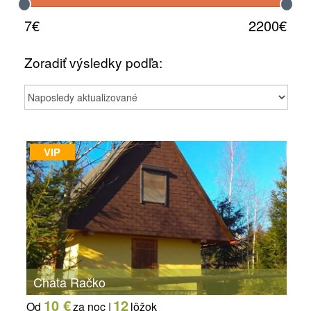
7€
2200€
Zoradiť výsledky podľa:
VIP
Chata Račko
10 €
12
Od
za noc |
lôžok