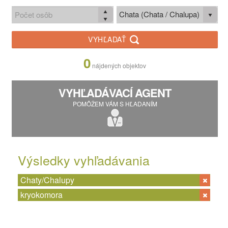
Chata (Chata / Chalupa)
VYHĽADAŤ
0
nájdených objektov
VYHĽADÁVACÍ AGENT
POMÔŽEM VÁM S HĽADANÍM
Výsledky vyhľadávania
Chaty/Chalupy
kryokomora