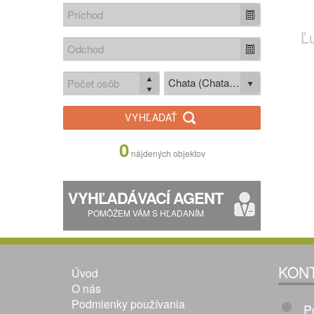
Ľ
Chata (Chata / Chalupa)
VYHĽADAŤ
0
nájdených objektov
VYHĽADÁVACÍ AGENT
POMÔŽEM VÁM S HĽADANÍM
KON
Úvod
O nás
Podmienky používania
P