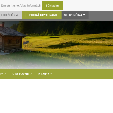
 tým súhlasíte.
Viac informácií
Súhlasím
PRIHLÁSIŤ SA
PRIDAŤ UBYTOVANIE
SLOVENČINA
TY
UBYTOVNE
KEMPY