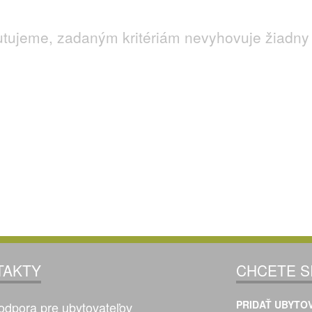
utujeme, zadaným kritériám nevyhovuje žiadny 
TAKTY
CHCETE S
PRIDAŤ UBYTOV
odpora pre ubytovateľov