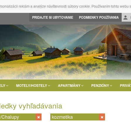
rsonalizácii reklám a analýze návštevnosti súbory cookie. Používaním tohto webu s
PRIDAJTE SI UBYTOVANIE
PODMIENKY POUŽÍVANIA
ELY
MOTELY/HOSTELY
APARTMÁNY
PENZIÓNY
PRIVÁ
ledky vyhľadávania
/Chalupy
kozmetika