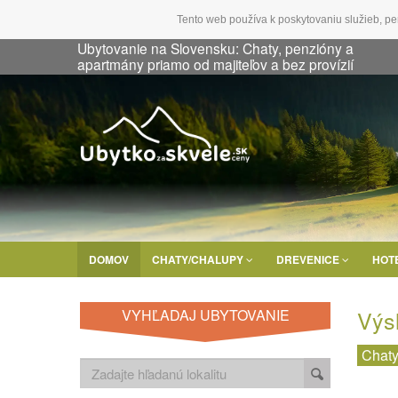
Tento web používa k poskytovaniu služieb, pe
Ubytovanie na Slovensku: Chaty, penzióny a
apartmány priamo od majiteľov a bez provízií
DOMOV
CHATY/CHALUPY
DREVENICE
HOT
Výs
VYHĽADAJ UBYTOVANIE
Chaty