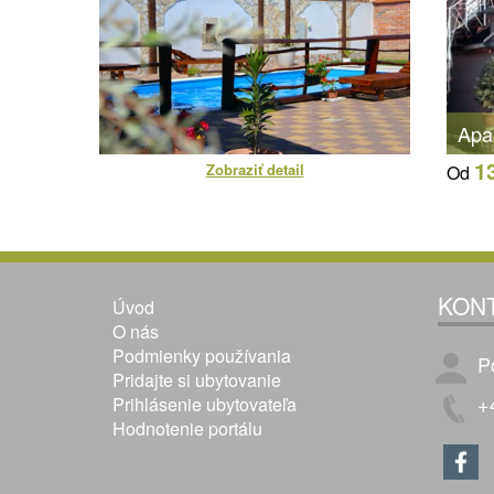
Apa
1
Zobraziť detail
Od
KON
Úvod
O nás
Podmienky používania
P
Pridajte si ubytovanie
+
Prihlásenie ubytovateľa
Hodnotenie portálu