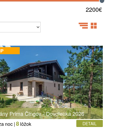
2200€
IP
ány Prima Čingov - Dovolenka 2026
8
za noc |
lôžok
DETAIL