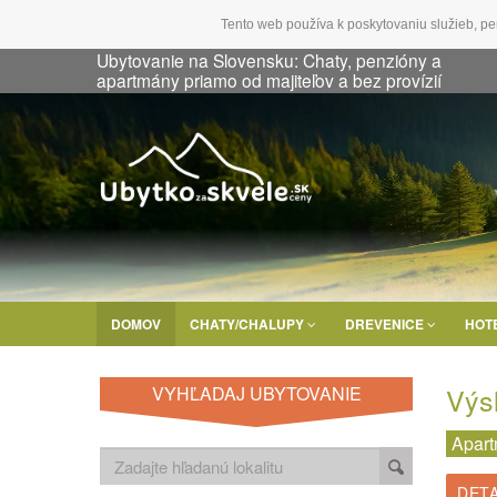
Tento web používa k poskytovaniu služieb, pe
Ubytovanie na Slovensku: Chaty, penzióny a
apartmány priamo od majiteľov a bez provízií
DOMOV
CHATY/CHALUPY
DREVENICE
HOT
Výs
VYHĽADAJ UBYTOVANIE
Apar
DETA