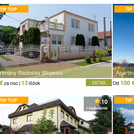
TIP TOP
TIP
rtmány Radoslav Stojanov
Apartm
 €
13
100 
za noc |
lôžok
DETAIL
Od
TIP TOP
10
TIP
1 hodnotenie