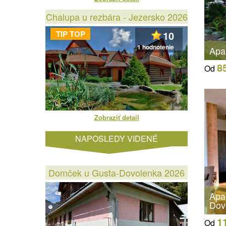
Chalupa u rezbára - Jezersko 2026
TIP TOP
10
1 hodnotenie
Apa
8
Od
Zobraziť detail
NAPOSLEDY VIDENÉ
Domček u Gusta-Dovolenka 2026
Apa
Dov
1
Od