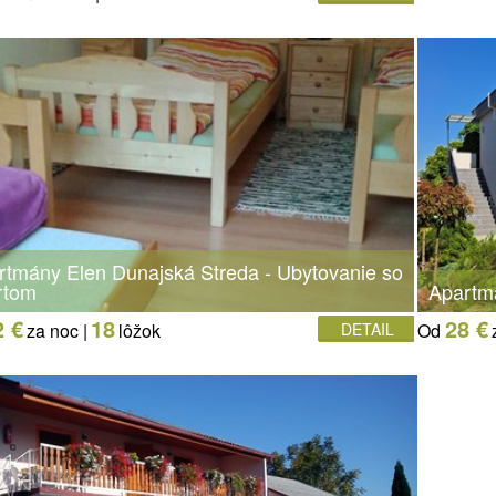
rtmány Elen Dunajská Streda - Ubytovanie so
rtom
Apartm
2 €
18
28 €
za noc |
lôžok
DETAIL
Od