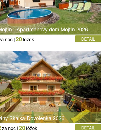
ojtín - Apartmánový dom Mojtín 2026
20
za noc |
lôžok
DETAIL
ány Skalka-Dovolenka 2026
€
20
za noc |
lôžok
DETAIL