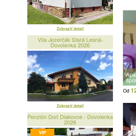
Zobraziť detail
Vila Jezerčák Stará Lesná-
Dovolenka 2026
Apa
špo
1
Od
Zobraziť detail
Penzión Dori Diakovce - Dovolenka
2026
VIP