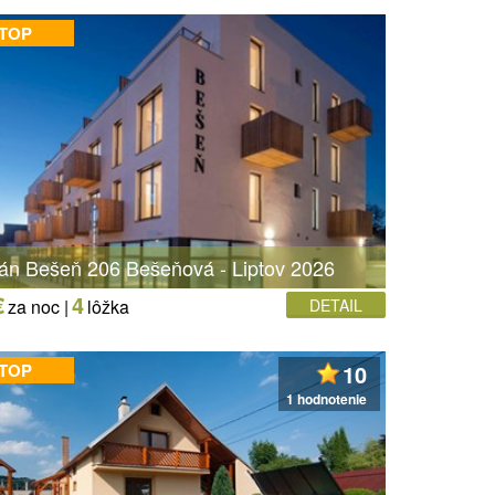
 TOP
án Bešeň 206 Bešeňová - Liptov 2026
€
4
za noc |
lôžka
DETAIL
 TOP
10
1 hodnotenie