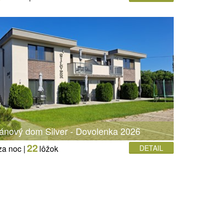
ánový dom Silver - Dovolenka 2026
22
za noc |
lôžok
DETAIL