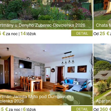
rtmány u Denyho Zuberec-Dovolenka 2026
Chata M
5 €
14
25 €
za noc |
lôžok
DETAIL
Od
rtmán Jarmila Mýto pod Ďumbierom -
olenka 2026
Apartm
15 €
6
360 
za noc |
lôžok
DETAIL
Od