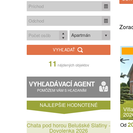
Zorad
Apartmán
VYHĽADAŤ
11
nájdených objektov
VYHĽADÁVACÍ AGENT
POMÔŽEM VÁM S HĽADANÍM
NAJLEPŠIE HODNOTENÉ
Vil
202
2
Chata pod horou Belušské Slatiny -
Od
Dovolenka 2026