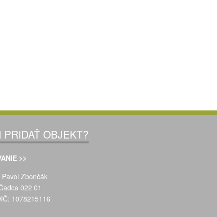
I PRIDAŤ OBJEKT?
ANIE >>
Pavol Zbončák
Čadca 022 01
DIČ: 1078215116