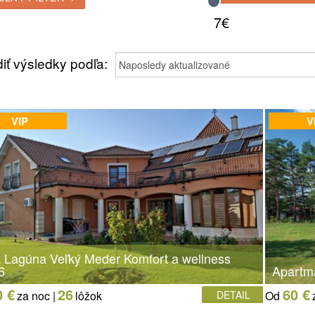
7€
iť výsledky podľa:
VIP
V
la Lagúna Veľký Meder Komfort a wellness
6
Apartm
0 €
26
60 €
za noc |
lôžok
DETAIL
Od