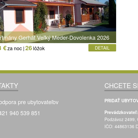
rtmány Gerhát Veľký Meder-Dovolenka 2026
3 €
26
za noc |
lôžok
DETAIL
TAKTY
CHCETE S
PRIDAŤ UBYTOV
odpora pre ubytovateľov
421 940 539 851
Prevádzkovateľ:
Podzávoz 2499, 
IČO: 44863136 