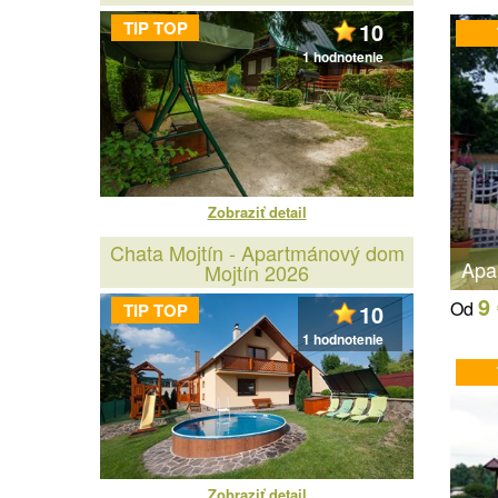
TIP TOP
10
1 hodnotenie
Zobraziť detail
Chata Mojtín - Apartmánový dom
Apa
Mojtín 2026
9
Od
TIP TOP
10
1 hodnotenie
Zobraziť detail