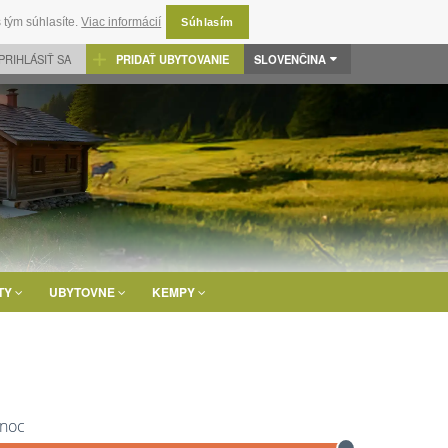
 tým súhlasíte.
Viac informácií
Súhlasím
PRIHLÁSIŤ SA
PRIDAŤ UBYTOVANIE
SLOVENČINA
TY
UBYTOVNE
KEMPY
 noc