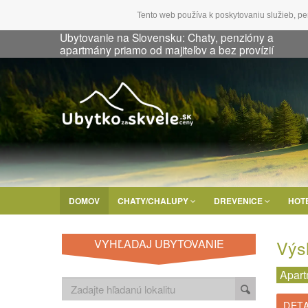
Tento web používa k poskytovaniu služieb, pe
Ubytovanie na Slovensku: Chaty, penzióny a
apartmány priamo od majiteľov a bez provízií
DOMOV
CHATY/CHALUPY
DREVENICE
HOT
Výs
VYHĽADAJ UBYTOVANIE
Apar
DETA