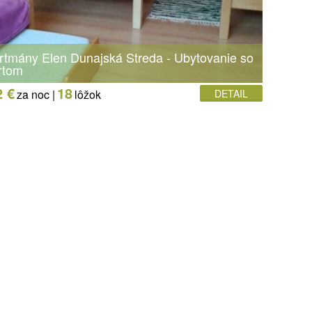
rtmány Elen Dunajská Streda - Ubytovanie so
rtom
2 €
18
za noc |
lôžok
DETAIL