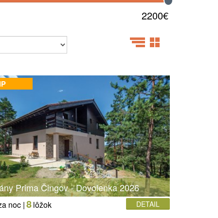
2200€
IP
ány Prima Čingov - Dovolenka 2026
8
za noc |
lôžok
DETAIL