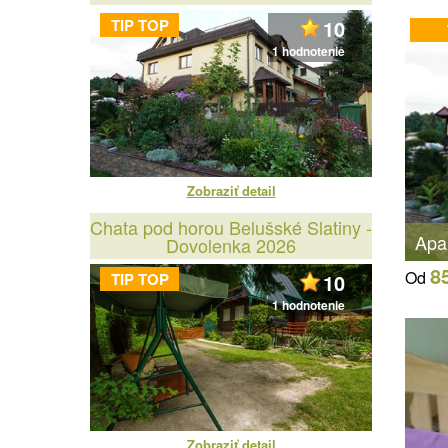
TIP TOP
10
1 hodnotenie
Zobraziť detail
Chata pod horou Belušské Slatiny -
Apa
Dovolenka 2026
8
Od
TIP TOP
10
1 hodnotenie
Zobraziť detail