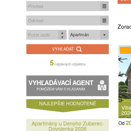
Zorad
Apartmán
VYHĽADAŤ
5
nájdených objektov
VYHĽADÁVACÍ AGENT
POMÔŽEM VÁM S HĽADANÍM
NAJLEPŠIE HODNOTENÉ
Vil
202
2
Apartmány u Denyho Zuberec-
Od
Dovolenka 2026