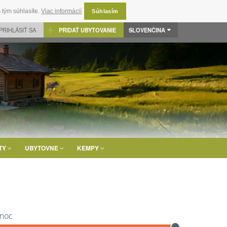
 tým súhlasíte.
Viac informácií
Súhlasím
PRIHLÁSIŤ SA
PRIDAŤ UBYTOVANIE
SLOVENČINA
TY
UBYTOVNE
KEMPY
 noc