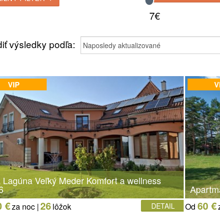
7€
iť výsledky podľa:
VIP
V
la Lagúna Veľký Meder Komfort a wellness
6
Apartm
0 €
26
60 €
za noc |
lôžok
DETAIL
Od