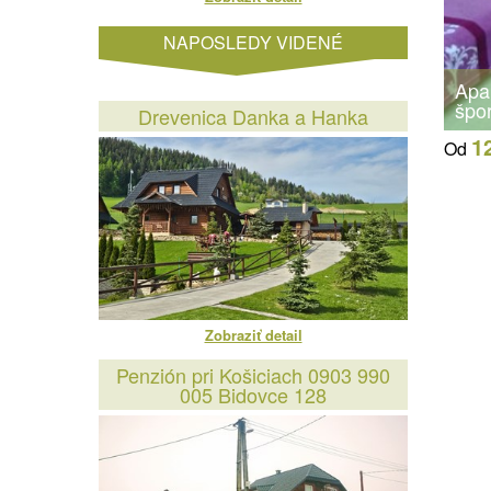
NAPOSLEDY VIDENÉ
Apa
špo
Drevenica Danka a Hanka
1
Od
Zobraziť detail
Penzión pri Košiciach 0903 990
005 Bidovce 128