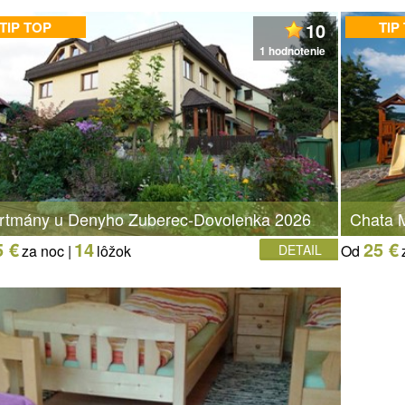
TIP TOP
10
TIP
1 hodnotenie
rtmány u Denyho Zuberec-Dovolenka 2026
Chata M
5 €
14
25 €
za noc |
lôžok
DETAIL
Od