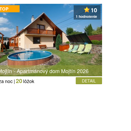
 TOP
10
1 hodnotenie
ojtín - Apartmánový dom Mojtín 2026
20
za noc |
lôžok
DETAIL