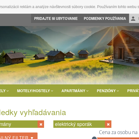
rsonalizácii reklám a analýze návštevnosti súbory cookie. Používaním tohto webu s
PRIDAJTE SI UBYTOVANIE
PODMIENKY POUŽÍVANIA
ELY
MOTELY/HOSTELY
APARTMÁNY
PENZIÓNY
PRIVÁ
ledky vyhľadávania
tmány
elektrický sporák
Cena za osobu na
ILNÝ FILTER ▼