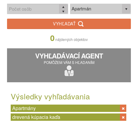
Apartmán
VYHĽADAŤ
0
nájdených objektov
VYHĽADÁVACÍ AGENT
POMÔŽEM VÁM S HĽADANÍM
Výsledky vyhľadávania
Apartmány
drevená kúpacia kaďa