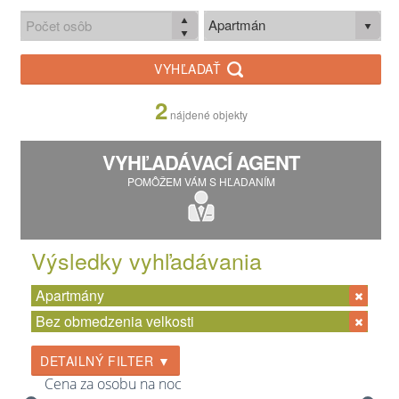
Apartmán
VYHĽADAŤ
2
nájdené objekty
VYHĽADÁVACÍ AGENT
POMÔŽEM VÁM S HĽADANÍM
Výsledky vyhľadávania
Apartmány
Bez obmedzenia velkosti
DETAILNÝ FILTER ▼
Cena za osobu na noc