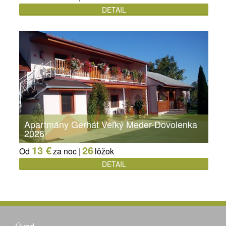
DETAIL
Apartmány Gerhát Veľký Meder-Dovolenka
2026
13 €
26
Od
za noc |
lôžok
DETAIL