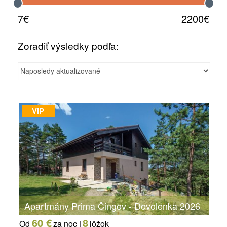
7€
2200€
Zoradiť výsledky podľa:
VIP
Apartmány Prima Čingov - Dovolenka 2026
60 €
8
Od
za noc |
lôžok